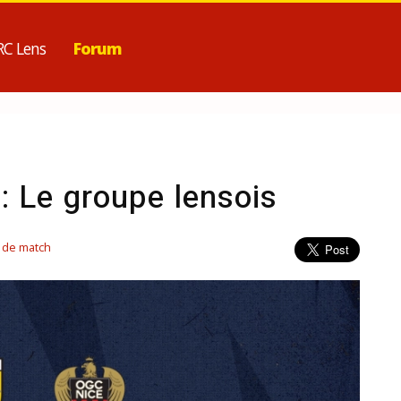
RC Lens
Forum
: Le groupe lensois
r de match