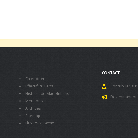
CONTACT
Calendrier
Effectif RC Lens
Contribuer sur
Histoire de MadeInLens
Devenir annon
Mentions
Archives
Sitemap
Flux RSS
|
Atom