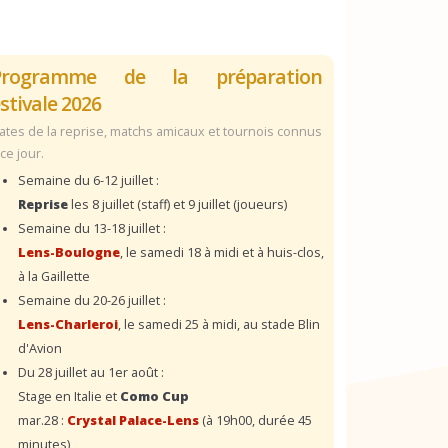
Programme de la préparation
stivale 2026
ates de la reprise, matchs amicaux et tournois connus
 ce jour.
Semaine du 6-12 juillet :
Reprise
les 8 juillet (staff) et 9 juillet (joueurs)
Semaine du 13-18 juillet :
Lens-Boulogne
, le samedi 18 à midi et à huis-clos,
à la Gaillette
Semaine du 20-26 juillet :
Lens-Charleroi
, le samedi 25 à midi, au stade Blin
d'Avion
Du 28 juillet au 1er août :
Stage en Italie et
Como Cup
mar.28 :
Crystal Palace-Lens
(à 19h00, durée 45
minutes)