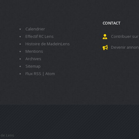
CONTACT
Calendrier
Effectif RC Lens
Contribuer sur
Histoire de MadeInLens
Devenir annon
Mentions
Archives
Sitemap
Flux RSS
|
Atom
b de Lens.