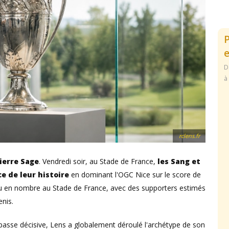
e
D
à
rclens.fr
ierre Sage
. Vendredi soir, au Stade de France,
les Sang et
e de leur histoire
en dominant l'OGC Nice sur le score de
enu en nombre au Stade de France, avec des supporters estimés
enis.
e passe décisive, Lens a globalement déroulé l'archétype de son