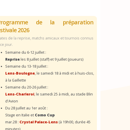
Programme de la préparation
stivale 2026
ates de la reprise, matchs amicaux et tournois connus
 ce jour.
Semaine du 6-12 juillet :
Reprise
les 8 juillet (staff) et 9 juillet (joueurs)
Semaine du 13-18 juillet :
Lens-Boulogne
, le samedi 18 à midi et à huis-clos,
à la Gaillette
Semaine du 20-26 juillet :
Lens-Charleroi
, le samedi 25 à midi, au stade Blin
d'Avion
Du 28 juillet au 1er août :
Stage en Italie et
Como Cup
mar.28 :
Crystal Palace-Lens
(à 19h00, durée 45
minutes)