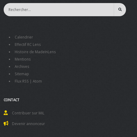
Calendrier
Effectif RC Lens
Histoire de MadeInLens
Mentions
Archives
Sitemap
Flux RSS
|
Atom
CONTACT
Contribuer sur MiL
Devenir annonceur