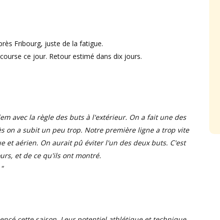
ès Fribourg, juste de la fatigue.
course ce jour. Retour estimé dans dix jours.
em avec la règle des buts à l'extérieur. On a fait une des
ès on a subit un peu trop. Notre première ligne a trop vite
 et aérien. On aurait pû éviter l'un des deux buts. C'est
urs, et de ce qu'ils ont montré.
."
encé cette saison. Leur potentiel athlétique et technique