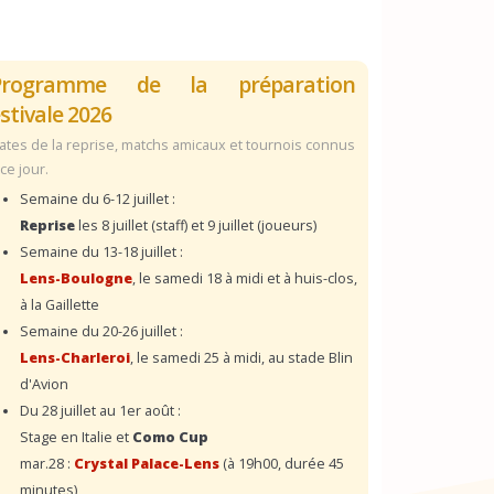
Programme de la préparation
stivale 2026
ates de la reprise, matchs amicaux et tournois connus
 ce jour.
Semaine du 6-12 juillet :
Reprise
les 8 juillet (staff) et 9 juillet (joueurs)
Semaine du 13-18 juillet :
Lens-Boulogne
, le samedi 18 à midi et à huis-clos,
à la Gaillette
Semaine du 20-26 juillet :
Lens-Charleroi
, le samedi 25 à midi, au stade Blin
d'Avion
Du 28 juillet au 1er août :
Stage en Italie et
Como Cup
mar.28 :
Crystal Palace-Lens
(à 19h00, durée 45
minutes)