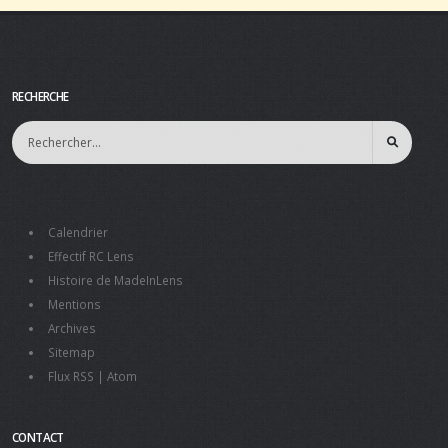
RECHERCHE
Calendrier
Effectif RC Lens
Histoire de MadeInLens
Mentions
Archives
Sitemap
Flux RSS
|
Atom
CONTACT