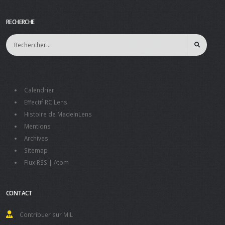
RECHERCHE
Calendrier
Effectif RC Lens
Histoire de MadeInLens
Mentions
Archives
Sitemap
Flux RSS
|
Atom
CONTACT
Contribuer sur MiL