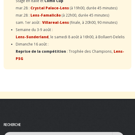
Stage en Italie et
Como Cup
mar.28 :
Crystal Palace-Lens
(à 19h00, durée 45 minutes)
mar.28 :
Lens-Famalicão
(à 22h00, durée 45 minutes)
sam. 1er août :
Villareal-Lens
(finale, à 20h00, 90 minutes)
Semaine du 3-9 août :
Lens-Sunderland
, le samedi 8 août à 16h00, à Bollaert-Delelis
Dimanche 16 août :
Reprise de la compétition
: Trophée des Champions,
Lens-
PSG
RECHERCHE