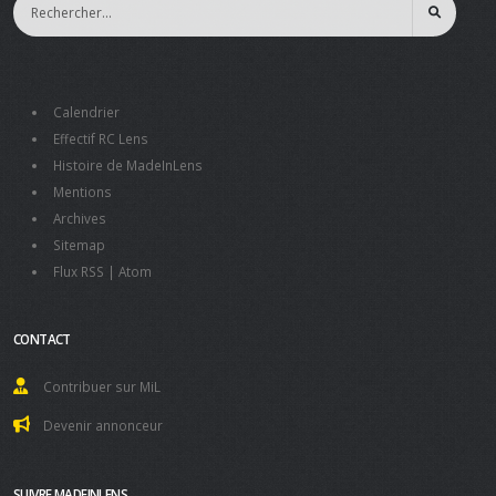
Calendrier
Effectif RC Lens
Histoire de MadeInLens
Mentions
Archives
Sitemap
Flux RSS
|
Atom
CONTACT
Contribuer sur MiL
Devenir annonceur
SUIVRE MADEINLENS