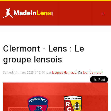
Clermont - Lens : Le
groupe lensois
Samedi 11 mars 2023 à 16h31 par
Jacques Hannaud
Jour de match