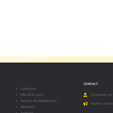
CONTACT
Calendrier
Effectif RC Lens
Contribuer sur
Histoire de MadeInLens
Devenir annon
Mentions
Archives