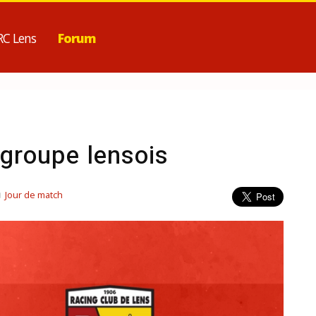
RC Lens
Forum
 groupe lensois
Jour de match