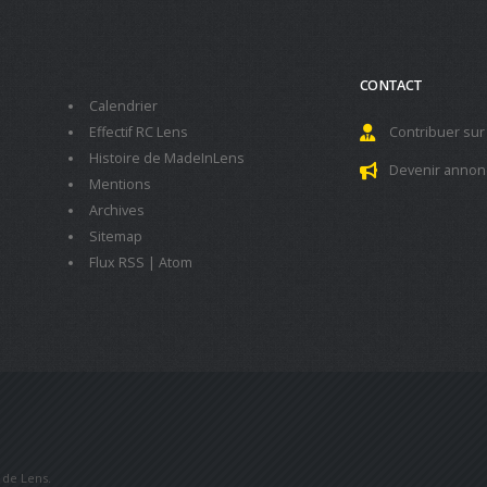
CONTACT
Calendrier
Effectif RC Lens
Contribuer sur
Histoire de MadeInLens
Devenir annon
Mentions
Archives
Sitemap
Flux RSS
|
Atom
b de Lens.