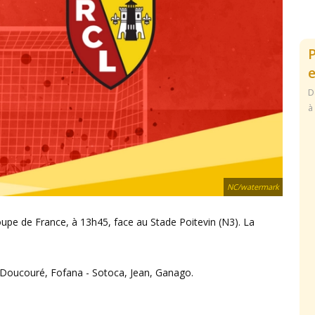
e
D
à
NC/watermark
Coupe de France, à 13h45, face au Stade Poitevin (N3). La
 Doucouré, Fofana - Sotoca, Jean, Ganago.