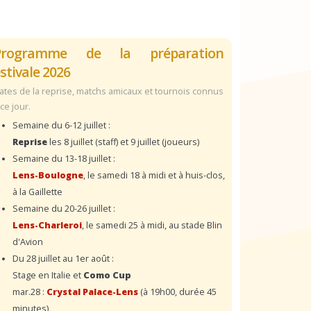
Programme de la préparation
stivale 2026
ates de la reprise, matchs amicaux et tournois connus
 ce jour.
Semaine du 6-12 juillet :
Reprise
les 8 juillet (staff) et 9 juillet (joueurs)
Semaine du 13-18 juillet :
Lens-Boulogne
, le samedi 18 à midi et à huis-clos,
à la Gaillette
Semaine du 20-26 juillet :
Lens-Charleroi
, le samedi 25 à midi, au stade Blin
d'Avion
Du 28 juillet au 1er août :
Stage en Italie et
Como Cup
mar.28 :
Crystal Palace-Lens
(à 19h00, durée 45
minutes)