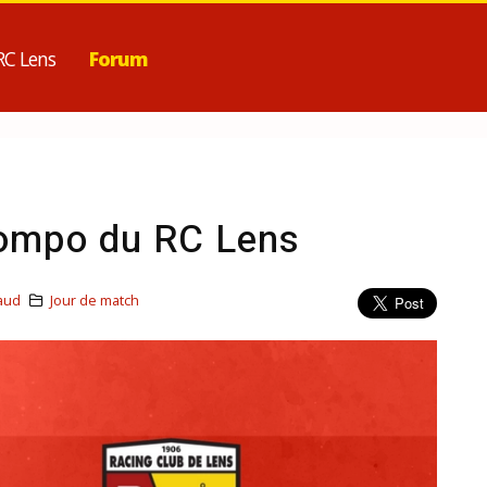
RC Lens
Forum
 compo du RC Lens
aud
Jour de match