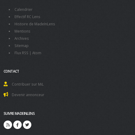
Calendrier
Effectif RC Lens
Histoire de MadeInLens
Mentions
Archives
Sitemap
Flux RSS
|
Atom
CONTACT
Contribuer sur MiL
Devenir annonceur
SUIVRE MADEINLENS