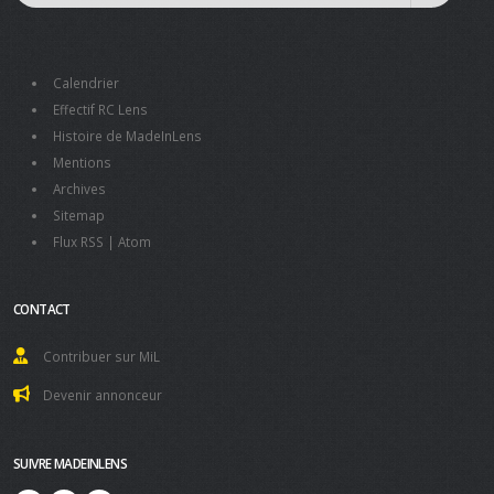
Calendrier
Effectif RC Lens
Histoire de MadeInLens
Mentions
Archives
Sitemap
Flux RSS
|
Atom
CONTACT
Contribuer sur MiL
Devenir annonceur
SUIVRE MADEINLENS