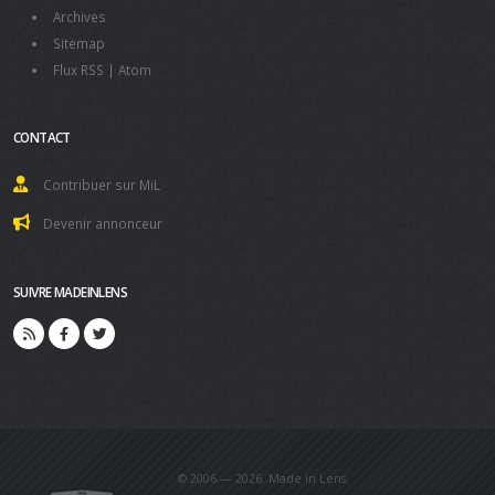
Archives
Sitemap
Flux RSS
|
Atom
CONTACT
Contribuer sur MiL
Devenir annonceur
SUIVRE MADEINLENS
© 2006 — 2026. Made in Lens.