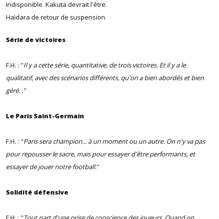
indisponible. Kakuta devrait l'être.
Haïdara de retour de suspension.
Série de victoires
F.H. : "
Il y a cette série, quantitative, de trois victoires. Et il y a le
qualitatif, avec des scénarios différents, qu'on a bien abordés et bien
géré. ."
Le Paris Saint-Germain
F.H. : "
Paris sera champion... à un moment ou un autre. On n'y va pas
pour repousser le sacre, mais pour essayer d'être performants, et
essayer de jouer notre football.
"
Solidité défensive
F.H. : "
Tout part d'une prise de conscience des joueurs. Quand on