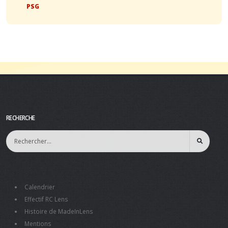
PSG
RECHERCHE
Calendrier
Effectif RC Lens
Histoire de MadeInLens
Mentions