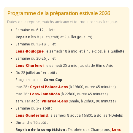
Programme de la préparation estivale 2026
Dates de la reprise, matchs amicaux et tournois connus à ce jour.
Semaine du 6-12 juillet :
Reprise
les 8 juillet (staff) et 9 juillet (joueurs)
Semaine du 13-18 juillet :
Lens-Boulogne
, le samedi 18 à midi et à huis-clos, à la Gaillette
Semaine du 20-26 juillet :
Lens-Charleroi
, le samedi 25 à midi, au stade Blin d'Avion
Du 28 juillet au 1er août :
Stage en Italie et
Como Cup
mar.28 :
Crystal Palace-Lens
(à 19h00, durée 45 minutes)
mar.28 :
Lens-Famalicão
(à 22h00, durée 45 minutes)
sam. 1er août :
Villareal-Lens
(finale, à 20h00, 90 minutes)
Semaine du 3-9 août :
Lens-Sunderland
, le samedi 8 août à 16h00, à Bollaert-Delelis
Dimanche 16 août :
Reprise de la compétition
: Trophée des Champions,
Lens-