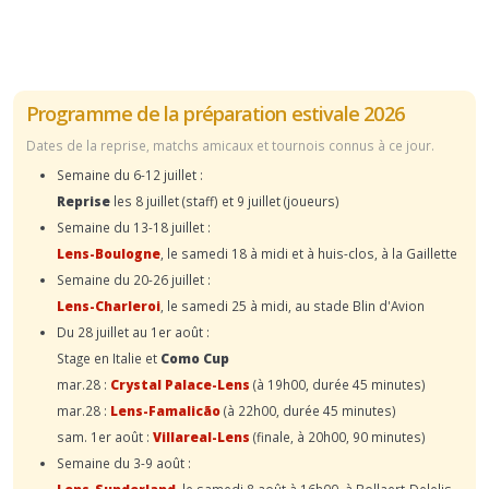
Programme de la préparation estivale 2026
Dates de la reprise, matchs amicaux et tournois connus à ce jour.
Semaine du 6-12 juillet :
Reprise
les 8 juillet (staff) et 9 juillet (joueurs)
Semaine du 13-18 juillet :
Lens-Boulogne
, le samedi 18 à midi et à huis-clos, à la Gaillette
Semaine du 20-26 juillet :
Lens-Charleroi
, le samedi 25 à midi, au stade Blin d'Avion
Du 28 juillet au 1er août :
Stage en Italie et
Como Cup
mar.28 :
Crystal Palace-Lens
(à 19h00, durée 45 minutes)
mar.28 :
Lens-Famalicão
(à 22h00, durée 45 minutes)
sam. 1er août :
Villareal-Lens
(finale, à 20h00, 90 minutes)
Semaine du 3-9 août :
Lens-Sunderland
, le samedi 8 août à 16h00, à Bollaert-Delelis