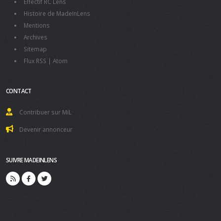
Effectif RC Lens
Histoire de MadeInLens
Mentions
Archives
Sitemap
Flux RSS
|
Atom
CONTACT
Contribuer sur MiL
Devenir annonceur
SUIVRE MADEINLENS