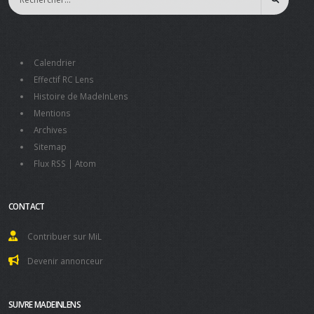
Calendrier
Effectif RC Lens
Histoire de MadeInLens
Mentions
Archives
Sitemap
Flux RSS
|
Atom
CONTACT
Contribuer sur MiL
Devenir annonceur
SUIVRE MADEINLENS