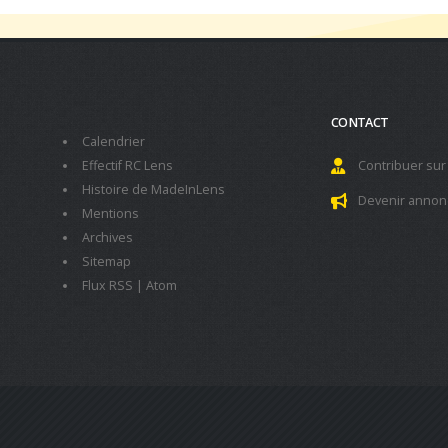
CONTACT
Calendrier
Effectif RC Lens
Contribuer sur
Histoire de MadeInLens
Devenir annon
Mentions
Archives
Sitemap
Flux RSS
|
Atom