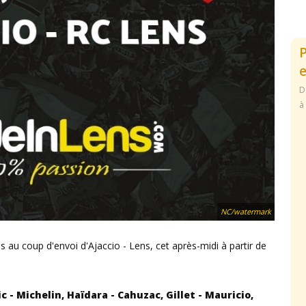
e
D
à
NC/watermark
 au coup d'envoi d'Ajaccio - Lens, cet après-midi à partir de
c - Michelin, Haïdara - Cahuzac, Gillet - Mauricio,