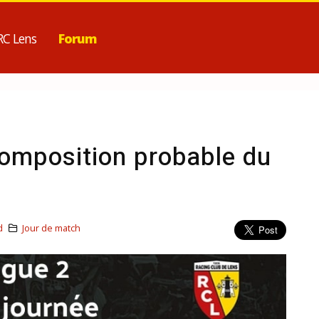
RC Lens
Forum
composition probable du
d
Jour de match