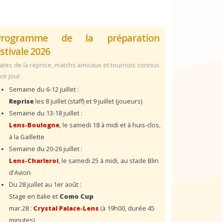
Programme de la préparation
stivale 2026
ates de la reprise, matchs amicaux et tournois connus
 ce jour.
Semaine du 6-12 juillet :
Reprise
les 8 juillet (staff) et 9 juillet (joueurs)
Semaine du 13-18 juillet :
Lens-Boulogne
, le samedi 18 à midi et à huis-clos,
à la Gaillette
Semaine du 20-26 juillet :
Lens-Charleroi
, le samedi 25 à midi, au stade Blin
d'Avion
Du 28 juillet au 1er août :
Stage en Italie et
Como Cup
mar.28 :
Crystal Palace-Lens
(à 19h00, durée 45
minutes)