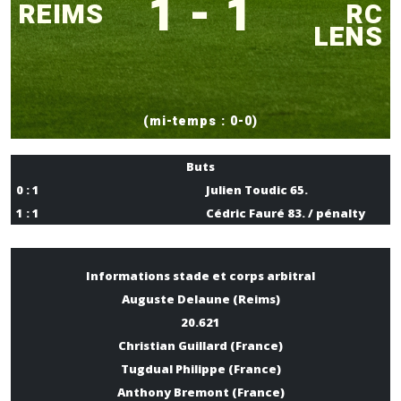
1 - 1
REIMS
RC
LENS
(mi-temps : 0-0)
Buts
0 : 1
Julien Toudic 65.
1 : 1
Cédric Fauré 83. / pénalty
Informations stade et corps arbitral
Auguste Delaune (Reims)
20.621
Christian Guillard (France)
Tugdual Philippe (France)
Anthony Bremont (France)