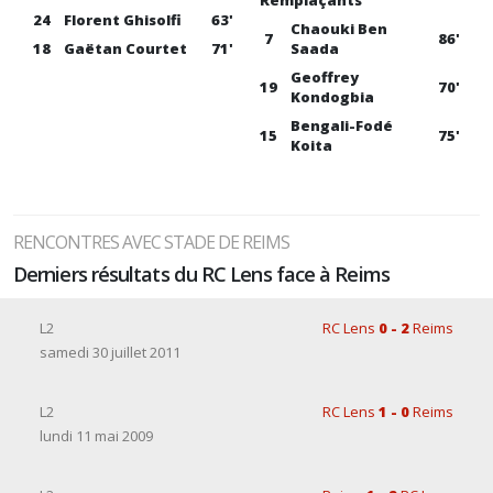
Remplaçants
24
Florent Ghisolfi
63'
Chaouki Ben
7
86'
18
Gaëtan Courtet
71'
Saada
Geoffrey
19
70'
Kondogbia
Bengali-Fodé
15
75'
Koita
RENCONTRES AVEC STADE DE REIMS
Derniers résultats du RC Lens face à Reims
L2
RC Lens
0 - 2
Reims
samedi 30 juillet 2011
L2
RC Lens
1 - 0
Reims
lundi 11 mai 2009