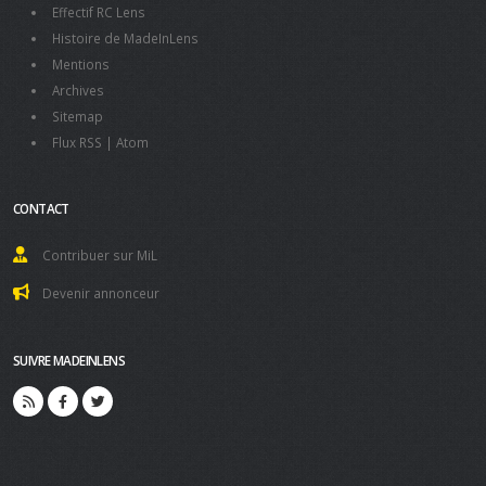
Effectif RC Lens
Histoire de MadeInLens
Mentions
Archives
Sitemap
Flux RSS
|
Atom
CONTACT
Contribuer sur MiL
Devenir annonceur
SUIVRE MADEINLENS