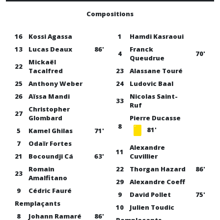
Compositions
16
Kossi Agassa
1
Hamdi Kasraoui
13
Lucas Deaux
86'
Franck
4
70'
Queudrue
Mickaël
22
Tacalfred
23
Alassane Touré
25
Anthony Weber
24
Ludovic Baal
26
Aïssa Mandi
Nicolas Saint-
33
Ruf
Christopher
27
Glombard
Pierre Ducasse
8
81'
5
Kamel Ghilas
71'
7
Odaïr Fortes
Alexandre
11
21
Bocoundji Cá
63'
Cuvillier
Romain
22
Thorgan Hazard
86'
23
Amalfitano
29
Alexandre Coeff
9
Cédric Fauré
9
David Pollet
75'
Remplaçants
10
Julien Toudic
8
Johann Ramaré
86'