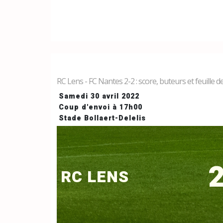
RC Lens - FC Nantes 2-2 : score, buteurs et feuille 
Samedi 30 avril 2022
Coup d'envoi à 17h00
Stade Bollaert-Delelis
2
RC LENS