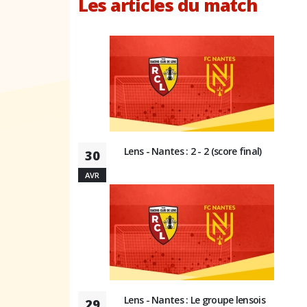
Les articles du match
Lens - Nantes : 2 - 2 (score final)
30
AVR
Lens - Nantes : Le groupe lensois
29