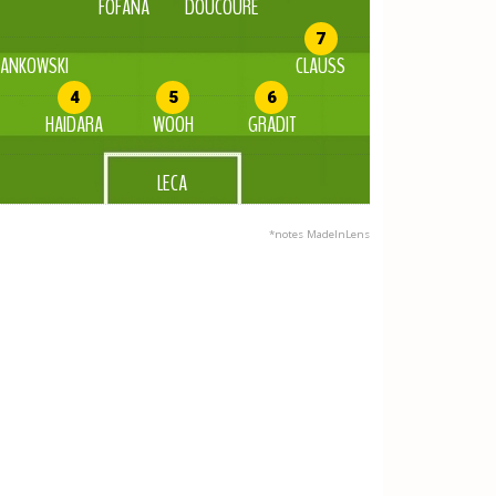
FOFANA
DOUCOURE
7
RANKOWSKI
CLAUSS
4
5
6
HAIDARA
WOOH
GRADIT
LECA
*notes MadeInLens