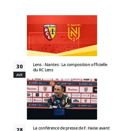
Lens - Nantes : La composition officielle
30
du RC Lens
AVR
La conférence de presse de F. Haise avant
28