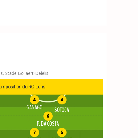
s, Stade Bollaert-Delelis
omposition du RC Lens
4
4
GANAGO
SOTOCA
6
P. DA COSTA
7
5