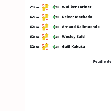
21
Wuilker Farinez
ème
62
Deiver Machado
ème
62
Arnaud Kalimuendo
ème
62
Wesley Saïd
ème
82
Gaël Kakuta
ème
Feuille d