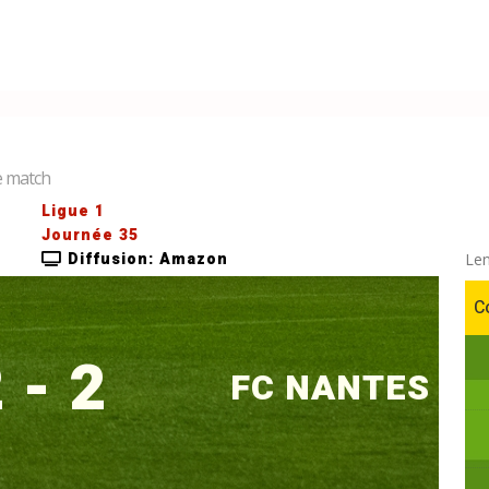
de match
Ligue 1
Journée 35
Diffusion: Amazon
Len
C
 - 2
FC NANTES