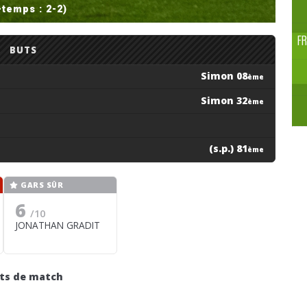
-temps : 2-2)
F
BUTS
Simon 08
ème
Simon 32
ème
(s.p.) 81
ème
GARS SÛR
6
/10
JONATHAN GRADIT
its de match