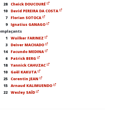
28
Cheick DOUCOURÉ
10
David PEREIRA DA COSTA
7
Florian SOTOCA
9
Ignatius GANAGO
emplaçants
1
Wuilker FARINEZ
3
Deiver MACHADO
14
Facundo MEDINA
6
Patrick BERG
18
Yannick CAHUZAC
10
Gaël KAKUTA
25
Corentin JEAN
15
Arnaud KALIMUENDO
22
Wesley SAÏD