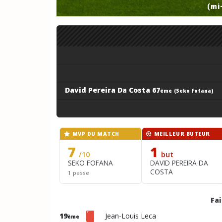
(mi
David Pereira Da Costa 67
ème
(Seko Fofana)
MVP DU MATCH
MEILLEUR BUTEUR
7
1
/10
but
SEKO FOFANA
DAVID PEREIRA DA
COSTA
1 passe
Fa
19
Jean-Louis Leca
ème