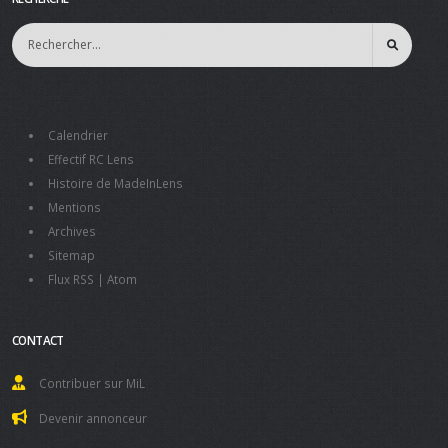
Calendrier
Effectif RC Lens
Histoire de MadeInLens
Mentions
Archives
Sitemap
Flux RSS
|
Atom
CONTACT
Contribuer sur MiL
Devenir annonceur