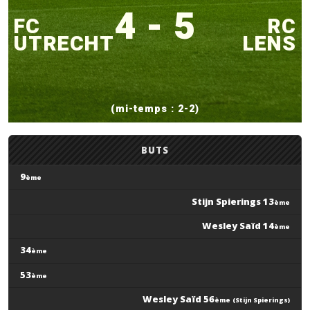
4 - 5
FC
RC
UTRECHT
LENS
(mi-temps : 2-2)
BUTS
9
ème
Stijn Spierings 13
ème
Wesley Saïd 14
ème
34
ème
53
ème
Wesley Saïd 56
ème
(Stijn Spierings)