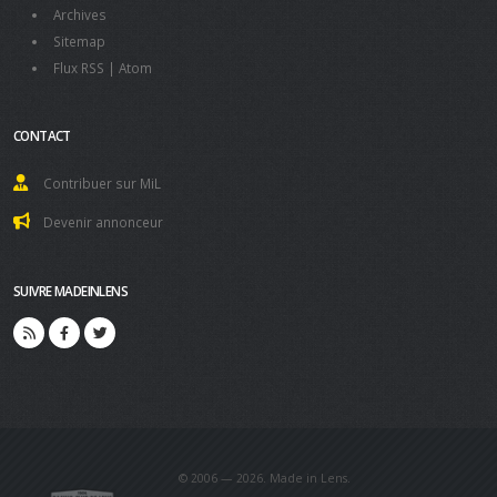
Archives
Sitemap
Flux RSS
|
Atom
CONTACT
Contribuer sur MiL
Devenir annonceur
SUIVRE MADEINLENS
© 2006 — 2026. Made in Lens.