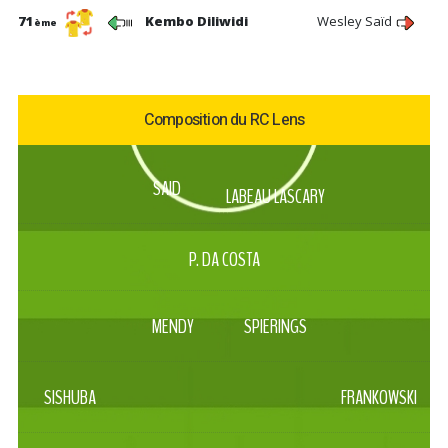
71
Kembo Diliwidi
Wesley Saïd
ème
Composition du RC Lens
SAID
LABEAU LASCARY
P. DA COSTA
MENDY
SPIERINGS
SISHUBA
FRANKOWSKI