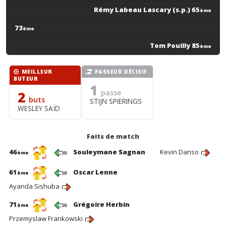
Rémy Labeau Lascary (s.p.) 65
ème
73
ème
Tom Pouilly 85
ème
MEILLEUR
PASSEUR DÉCISIF
BUTEUR
1
passe
2
buts
STIJN SPIERINGS
WESLEY SAÏD
Faits de match
46
Souleymane Sagnan
Kevin Danso
ème
61
Oscar Lenne
ème
Ayanda Sishuba
71
Grégoire Herbin
ème
Przemyslaw Frankowski