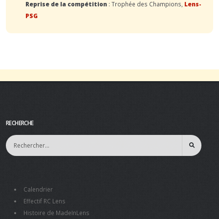
Reprise de la compétition
: Trophée des Champions,
Lens-
PSG
RECHERCHE
Calendrier
Effectif RC Lens
Histoire de MadeInLens