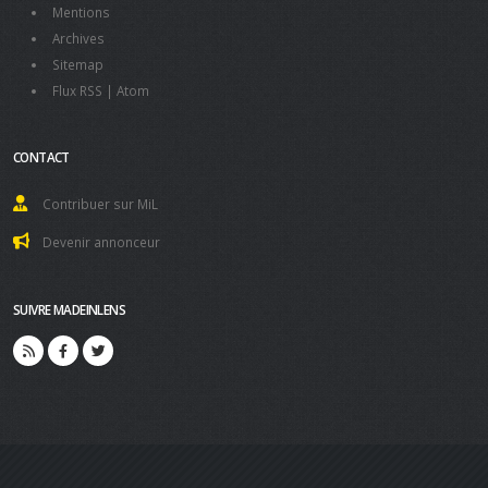
Mentions
Archives
Sitemap
Flux RSS
|
Atom
CONTACT
Contribuer sur MiL
Devenir annonceur
SUIVRE MADEINLENS