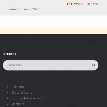
L1
Le Havre AC - RC Lens
samedi 13 mars 2027
RECHERCHE
Calendrier
Effectif RC Lens
Histoire de MadeInLens
Mentions