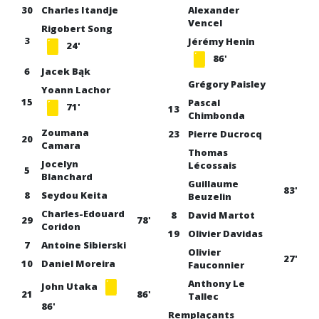
30
Charles Itandje
Alexander
Vencel
Rigobert Song
3
Jérémy Henin
24'
86'
6
Jacek Bąk
Grégory Paisley
Yoann Lachor
15
Pascal
71'
13
Chimbonda
Zoumana
23
Pierre Ducrocq
20
Camara
Thomas
Jocelyn
Lécossais
5
Blanchard
Guillaume
83'
8
Seydou Keita
Beuzelin
Charles-Edouard
8
David Martot
29
78'
Coridon
19
Olivier Davidas
7
Antoine Sibierski
Olivier
27'
10
Daniel Moreira
Fauconnier
Anthony Le
John Utaka
21
86'
Tallec
86'
Remplaçants