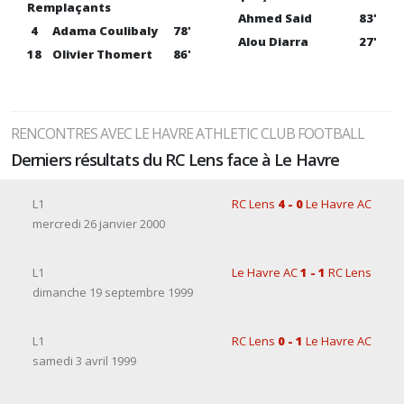
Remplaçants
Ahmed Said
83'
4
Adama Coulibaly
78'
Alou Diarra
27'
18
Olivier Thomert
86'
RENCONTRES AVEC LE HAVRE ATHLETIC CLUB FOOTBALL
Derniers résultats du RC Lens face à Le Havre
L1
RC Lens
4 - 0
Le Havre AC
mercredi 26 janvier 2000
L1
Le Havre AC
1 - 1
RC Lens
dimanche 19 septembre 1999
L1
RC Lens
0 - 1
Le Havre AC
samedi 3 avril 1999