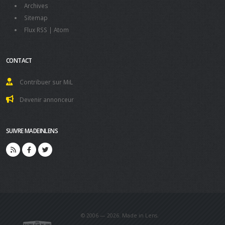
Archives
Sitemap
Flux RSS
|
Atom
CONTACT
Contribuer sur MiL
Devenir annonceur
SUIVRE MADEINLENS
© 2006 — 2026. Made in Lens.