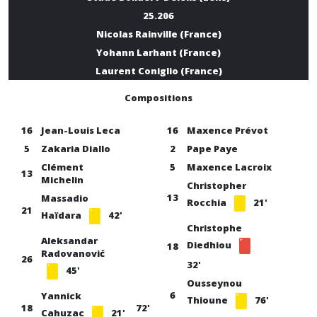
25.206
Nicolas Rainville (France)
Yohann Larhant (France)
Laurent Coniglio (France)
Compositions
16
Jean-Louis Leca
16
Maxence Prévot
5
Zakaria Diallo
2
Pape Paye
Clément
5
Maxence Lacroix
13
Michelin
Christopher
13
Massadio
Rocchia
21'
21
Haïdara
42'
Christophe
Aleksandar
Diedhiou
18
Radovanović
26
32'
45'
Ousseynou
6
Yannick
Thioune
76'
18
72'
Cahuzac
21'