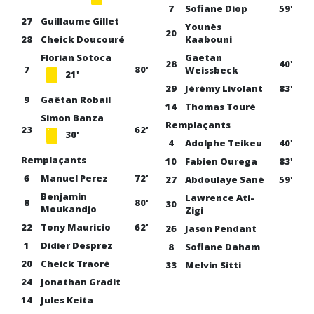
7
Sofiane Diop
59'
27
Guillaume Gillet
Younès
20
28
Cheick Doucouré
Kaabouni
Florian Sotoca
Gaetan
28
40'
7
80'
Weissbeck
21'
29
Jérémy Livolant
83'
9
Gaëtan Robail
14
Thomas Touré
Simon Banza
Remplaçants
23
62'
30'
4
Adolphe Teikeu
40'
Remplaçants
10
Fabien Ourega
83'
6
Manuel Perez
72'
27
Abdoulaye Sané
59'
Benjamin
Lawrence Ati-
8
80'
30
Moukandjo
Zigi
22
Tony Mauricio
62'
26
Jason Pendant
1
Didier Desprez
8
Sofiane Daham
20
Cheick Traoré
33
Melvin Sitti
24
Jonathan Gradit
14
Jules Keita