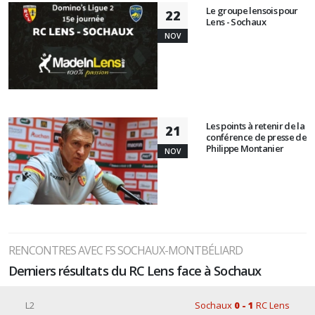
Le groupe lensois pour
22
Lens - Sochaux
NOV
Les points à retenir de la
21
conférence de presse de
Philippe Montanier
NOV
RENCONTRES AVEC FS SOCHAUX-MONTBÉLIARD
Derniers résultats du RC Lens face à Sochaux
L2
Sochaux
0 - 1
RC Lens