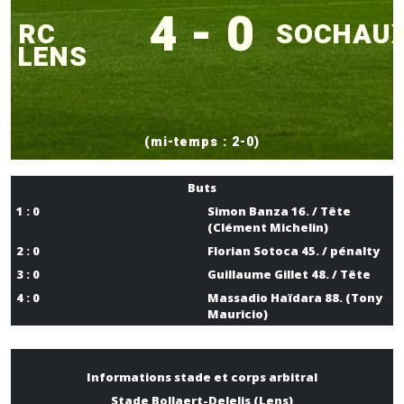
4 - 0
RC
SOCHAU
LENS
(mi-temps : 2-0)
Buts
1 : 0
Simon Banza 16. / Tête
(Clément Michelin)
2 : 0
Florian Sotoca 45. / pénalty
3 : 0
Guillaume Gillet 48. / Tête
4 : 0
Massadio Haïdara 88. (Tony
Mauricio)
Informations stade et corps arbitral
Stade Bollaert-Delelis (Lens)