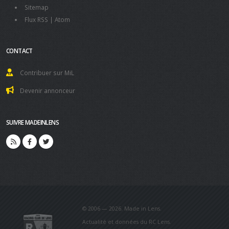
Sitemap
Flux RSS
|
Atom
CONTACT
Contribuer sur MiL
Devenir annonceur
SUIVRE MADEINLENS
© 2006 — 2026. Made in Lens.
Actualité et données du RC Lens.