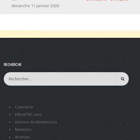
dimanche 11 janvier 2026
RECHERCHE
Calendrier
Effectif RC Lens
Histoire de MadeInLens
Mentions
Archives