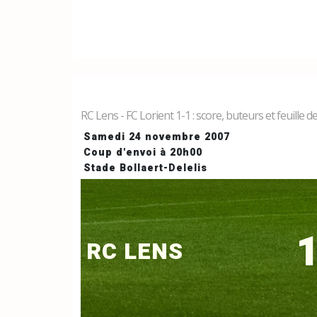
RC Lens - FC Lorient 1-1 : score, buteurs et feuille 
Samedi 24 novembre 2007
Coup d'envoi à 20h00
Stade Bollaert-Delelis
1
RC LENS