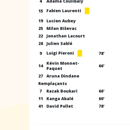
4
Adama Coulibaly
Fabien Laurenti
15
19
Lucien Aubey
25
Milan Biševac
22
Jonathan Lacourt
28
Julien Sablé
Luigi Pieroni
9
78'
Kévin Monnet-
14
66'
Paquet
27
Aruna Dindane
Remplaçants
7
Razak Boukari
66'
11
Kanga Akalé
60'
41
David Pollet
78'