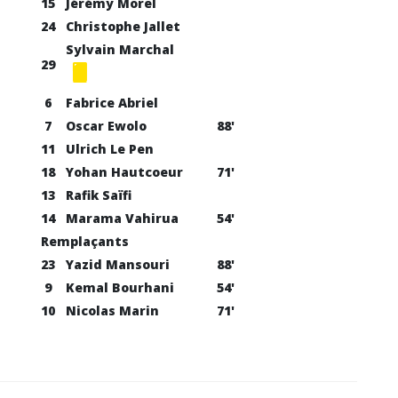
15
Jérémy Morel
24
Christophe Jallet
Sylvain Marchal
29
6
Fabrice Abriel
7
Oscar Ewolo
88'
11
Ulrich Le Pen
18
Yohan Hautcoeur
71'
13
Rafik Saïfi
14
Marama Vahirua
54'
Remplaçants
23
Yazid Mansouri
88'
9
Kemal Bourhani
54'
10
Nicolas Marin
71'