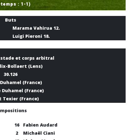
-temps : 1-1)
Buts
Marama Vahirua 12.
Luigi Pieroni 18.
stade et corps arbitral
lix-Bollaert (Lens)
30.126
 Duhamel (France)
 Duhamel (France)
 Texier (France)
mpositions
16
Fabien Audard
2
Michaël Ciani