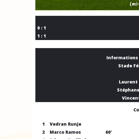
(mi
0 : 1
1 : 1
Informations 
Stade Fé
Laurent
Stéphane
Vincent
Co
1
Vedran Runje
2
Marco Ramos
60'