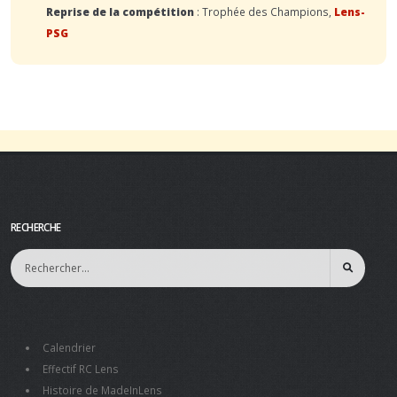
Reprise de la compétition
: Trophée des Champions,
Lens-
PSG
RECHERCHE
Calendrier
Effectif RC Lens
Histoire de MadeInLens