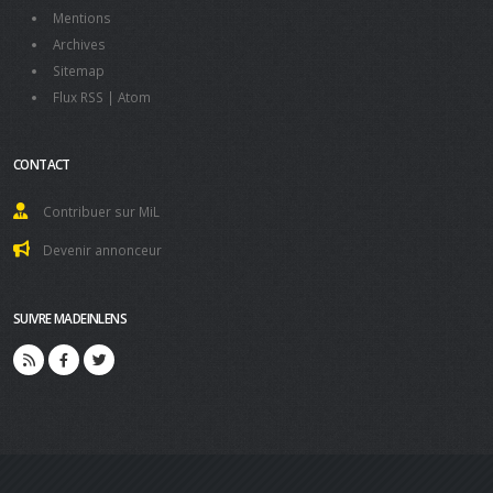
Mentions
Archives
Sitemap
Flux RSS
|
Atom
CONTACT
Contribuer sur MiL
Devenir annonceur
SUIVRE MADEINLENS