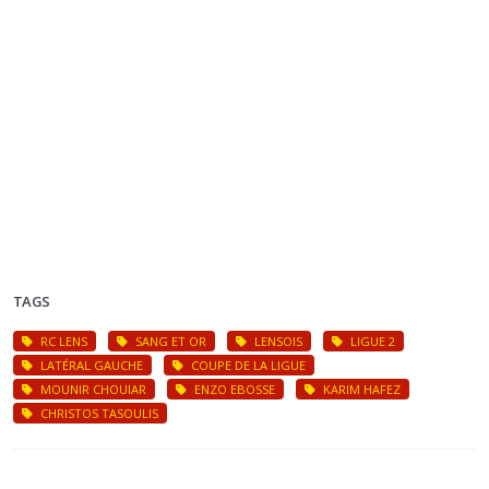
TAGS
RC LENS
SANG ET OR
LENSOIS
LIGUE 2
LATÉRAL GAUCHE
COUPE DE LA LIGUE
MOUNIR CHOUIAR
ENZO EBOSSE
KARIM HAFEZ
CHRISTOS TASOULIS