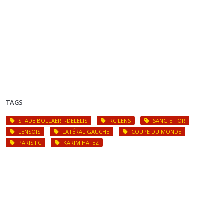
TAGS
STADE BOLLAERT-DELELIS
RC LENS
SANG ET OR
LENSOIS
LATÉRAL GAUCHE
COUPE DU MONDE
PARIS FC
KARIM HAFEZ