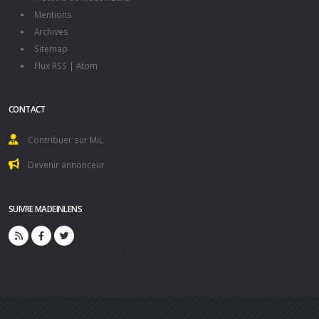
Mentions
Archives
Sitemap
Flux RSS
|
Atom
CONTACT
Contribuer sur MiL
Devenir annonceur
SUIVRE MADEINLENS