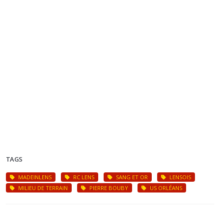
TAGS
MADEINLENS
RC LENS
SANG ET OR
LENSOIS
MILIEU DE TERRAIN
PIERRE BOUBY
US ORLÉANS