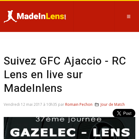
Suivez GFC Ajaccio - RC
Lens en live sur
MadeInlens
Vendredi 12 mai 2017 à 10h35 par
Romain Pechon
Jour de Match