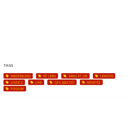
TAGS
MADEINLENS
RC LENS
SANG ET OR
LENSOIS
LIGUE 2
LIVE
GFC AJACCIO
MONTÉE
PODIUM