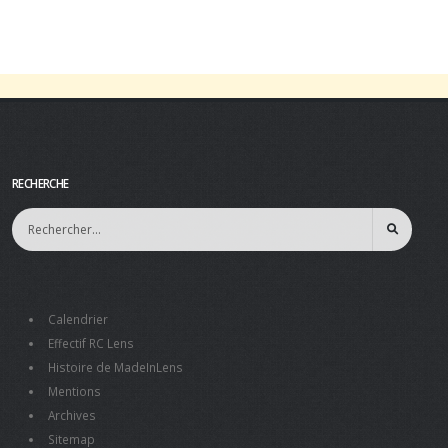
RECHERCHE
Calendrier
Effectif RC Lens
Histoire de MadeInLens
Mentions
Archives
Sitemap