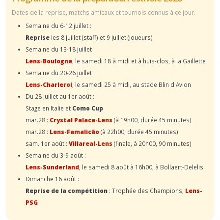
Dates de la reprise, matchs amicaux et tournois connus à ce jour.
Semaine du 6-12 juillet :
Reprise
les 8 juillet (staff) et 9 juillet (joueurs)
Semaine du 13-18 juillet :
Lens-Boulogne
, le samedi 18 à midi et à huis-clos, à la Gaillette
Semaine du 20-26 juillet :
Lens-Charleroi
, le samedi 25 à midi, au stade Blin d'Avion
Du 28 juillet au 1er août :
Stage en Italie et
Como Cup
mar.28 :
Crystal Palace-Lens
(à 19h00, durée 45 minutes)
mar.28 :
Lens-Famalicão
(à 22h00, durée 45 minutes)
sam. 1er août :
Villareal-Lens
(finale, à 20h00, 90 minutes)
Semaine du 3-9 août :
Lens-Sunderland
, le samedi 8 août à 16h00, à Bollaert-Delelis
Dimanche 16 août :
Reprise de la compétition
: Trophée des Champions,
Lens-
PSG