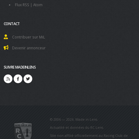
Flux RSS
|
Atom
CONTACT
Contribuer sur MiL
Devenir annonceur
SUIVRE MADEINLENS
© 2006 — 2026. Made in Lens.
Actualité et données du RC Lens.
Site non affilié officiellement au Racing Club de