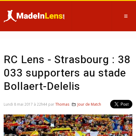
RC Lens - Strasbourg : 38
033 supporters au stade
Bollaert-Delelis
Lundi 8 mai 2017 à 22h44 par
Thomas
Jour de Match