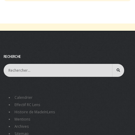
RECHERCHE
Calendrier
Effectif RC Lens
Histoire de MadeInLens
Mentions
Archives
Sitemap