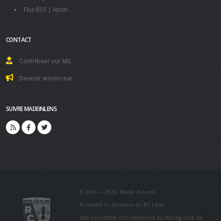
Flux RSS
|
Atom
CONTACT
Contribuer sur MiL
Devenir annonceur
SUIVRE MADEINLENS
© 2006 — 2026. Made in Lens.
Actualité et données du RC Lens.
Site non affilié officiellement au Racing Club de