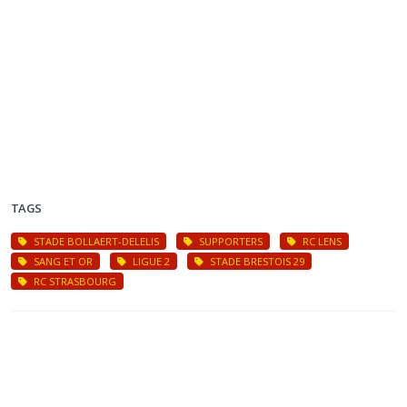
TAGS
STADE BOLLAERT-DELELIS
SUPPORTERS
RC LENS
SANG ET OR
LIGUE 2
STADE BRESTOIS 29
RC STRASBOURG