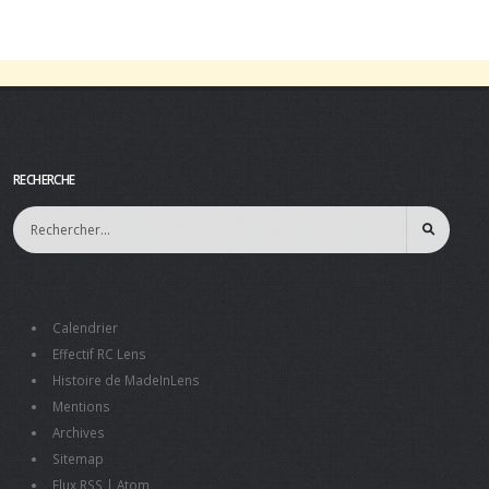
RECHERCHE
Calendrier
Effectif RC Lens
Histoire de MadeInLens
Mentions
Archives
Sitemap
Flux RSS
|
Atom