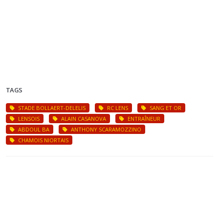
TAGS
STADE BOLLAERT-DELELIS
RC LENS
SANG ET OR
LENSOIS
ALAIN CASANOVA
ENTRAÎNEUR
ABDOUL BA
ANTHONY SCARAMOZZINO
CHAMOIS NIORTAIS