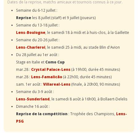
Dates de la reprise, matchs amicaux et tournois connus à ce jour.
Semaine du 6-12 juillet :
Reprise
les 8 juillet (staff) et 9 juillet (joueurs)
Semaine du 13-18 juillet :
Lens-Boulogne
, le samedi 18 à midi et à huis-clos, à la Gaillette
Semaine du 20-26 juillet :
Lens-Charleroi
, le samedi 25 à midi, au stade Blin d'Avion
Du 28 juillet au 1er août :
Stage en Italie et
Como Cup
mar.28 :
Crystal Palace-Lens
(à 19h00, durée 45 minutes)
mar.28 :
Lens-Famalicão
(à 22h00, durée 45 minutes)
sam. 1er août :
Villareal-Lens
(finale, à 20h00, 90 minutes)
Semaine du 3-9 août :
Lens-Sunderland
, le samedi 8 août à 16h00, à Bollaert-Delelis
Dimanche 16 août :
Reprise de la compétition
: Trophée des Champions,
Lens-
PSG