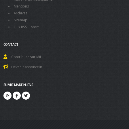
Mentions
Archives
Sitemap
Flux RSS
|
Atom
CONTACT
Contribuer sur MiL
Devenir annonceur
SUIVRE MADEINLENS