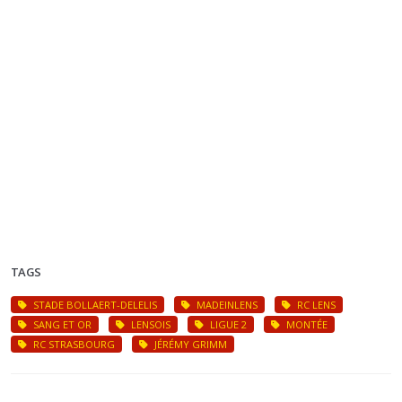
TAGS
STADE BOLLAERT-DELELIS
MADEINLENS
RC LENS
SANG ET OR
LENSOIS
LIGUE 2
MONTÉE
RC STRASBOURG
JÉRÉMY GRIMM