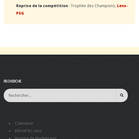
Reprise de la compétition
: Trophée des Champions,
Lens-
PSG
RECHERCHE
Calendrier
Effectif RC Lens
Histoire de MadeInLens