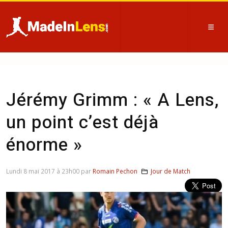
Jérémy Grimm : « A Lens,
un point c’est déjà
énorme »
Lundi 8 mai 2017 à 23h00 par
Romain Pechon
Jour de Match