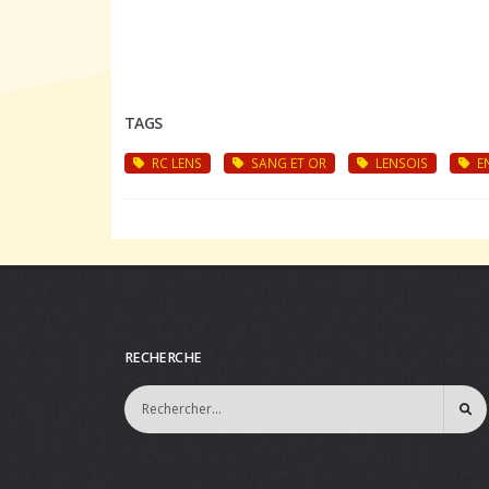
TAGS
RC LENS
SANG ET OR
LENSOIS
E
RECHERCHE