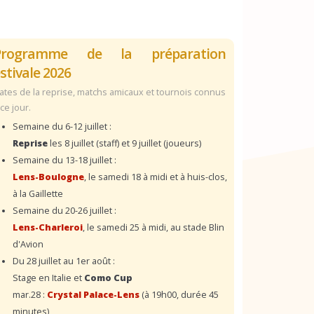
Programme de la préparation
stivale 2026
ates de la reprise, matchs amicaux et tournois connus
 ce jour.
Semaine du 6-12 juillet :
Reprise
les 8 juillet (staff) et 9 juillet (joueurs)
Semaine du 13-18 juillet :
Lens-Boulogne
, le samedi 18 à midi et à huis-clos,
à la Gaillette
Semaine du 20-26 juillet :
Lens-Charleroi
, le samedi 25 à midi, au stade Blin
d'Avion
Du 28 juillet au 1er août :
Stage en Italie et
Como Cup
mar.28 :
Crystal Palace-Lens
(à 19h00, durée 45
minutes)