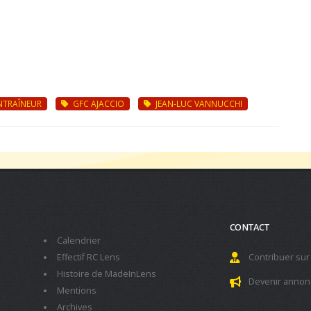
NTRAÎNEUR
GFC AJACCIO
JEAN-LUC VANNUCCHI
CONTACT
Calendrier
Effectif RC Lens
Contribuer sur
Histoire de MadeInLens
Devenir annon
Mentions
Archives