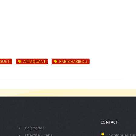
GUE 1
ATTAQUANT
HABIB HABIBOU
CONTACT
Calendrier
Effectif RC Lens
Contribuer sur