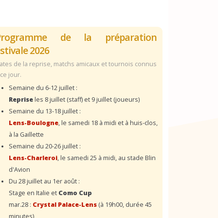
Programme de la préparation
stivale 2026
ates de la reprise, matchs amicaux et tournois connus
 ce jour.
Semaine du 6-12 juillet :
Reprise
les 8 juillet (staff) et 9 juillet (joueurs)
Semaine du 13-18 juillet :
Lens-Boulogne
, le samedi 18 à midi et à huis-clos,
à la Gaillette
Semaine du 20-26 juillet :
Lens-Charleroi
, le samedi 25 à midi, au stade Blin
d'Avion
Du 28 juillet au 1er août :
Stage en Italie et
Como Cup
mar.28 :
Crystal Palace-Lens
(à 19h00, durée 45
minutes)