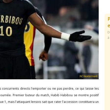
e
D
à
NC/watermark
s concurrents directs l'emporter ou ne pas perdre, ce qui laisse les
e journée. Premier buteur du match, Habib Habibou se montre positif
e 1, mais l'attaquant lensois sait que rater l'accession constituera un