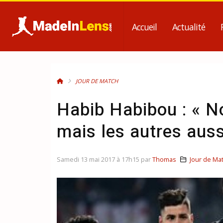
Accueil
Actualité
JOUR DE MATCH
Habib Habibou : « No
mais les autres auss
Samedi 13 mai 2017 à 17h15 par
Thomas
Jour de Ma