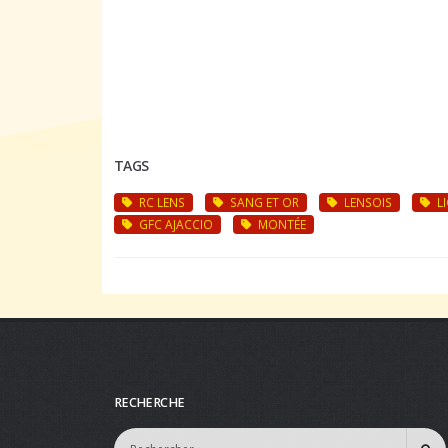
TAGS
RC LENS
SANG ET OR
LENSOIS
LI
GFC AJACCIO
MONTÉE
RECHERCHE