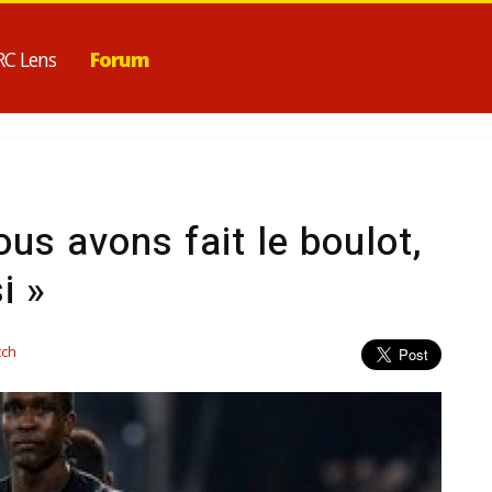
RC Lens
Forum
us avons fait le boulot,
i »
tch