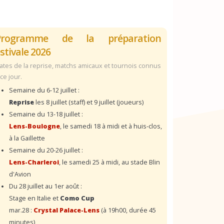
Programme de la préparation
stivale 2026
ates de la reprise, matchs amicaux et tournois connus
 ce jour.
Semaine du 6-12 juillet :
Reprise
les 8 juillet (staff) et 9 juillet (joueurs)
Semaine du 13-18 juillet :
Lens-Boulogne
, le samedi 18 à midi et à huis-clos,
à la Gaillette
Semaine du 20-26 juillet :
Lens-Charleroi
, le samedi 25 à midi, au stade Blin
d'Avion
Du 28 juillet au 1er août :
Stage en Italie et
Como Cup
mar.28 :
Crystal Palace-Lens
(à 19h00, durée 45
minutes)