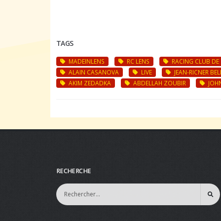
TAGS
MADEINLENS
RC LENS
RACING CLUB DE 
ALAIN CASANOVA
LIVE
JEAN-RICNER BE
AKIM ZEDADKA
ABDELLAH ZOUBIR
JOH
RECHERCHE