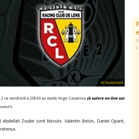
e
D
à
NC/watermark
ue 2 ce vendredi à 20h30 au stade Ange Casanova
(à suivre en live sur
oueurs.
bdellah Zoubir sont blessés. Valentin Belon, Daniel Oparé,
retenus.