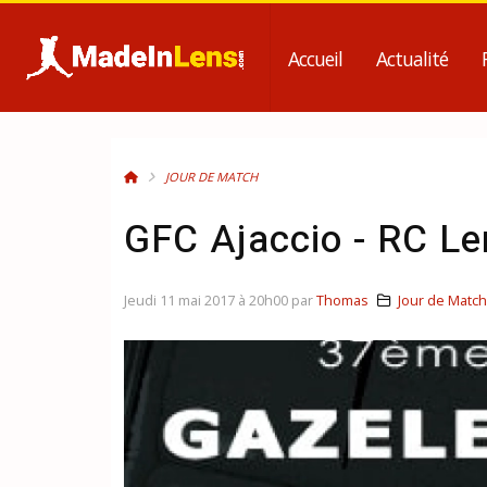
Accueil
Actualité
JOUR DE MATCH
GFC Ajaccio - RC Len
Jeudi 11 mai 2017 à 20h00 par
Thomas
Jour de Match