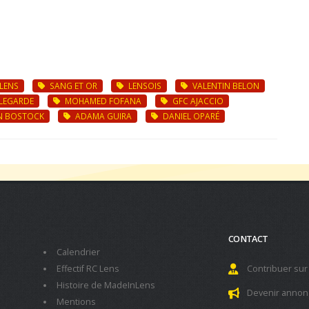
LENS
SANG ET OR
LENSOIS
VALENTIN BELON
LLEGARDE
MOHAMED FOFANA
GFC AJACCIO
N BOSTOCK
ADAMA GUIRA
DANIEL OPARÉ
CONTACT
Calendrier
Effectif RC Lens
Contribuer sur
Histoire de MadeInLens
Devenir annon
Mentions