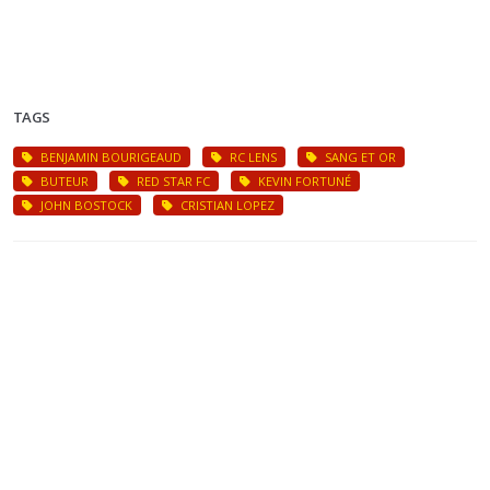
TAGS
BENJAMIN BOURIGEAUD
RC LENS
SANG ET OR
BUTEUR
RED STAR FC
KEVIN FORTUNÉ
JOHN BOSTOCK
CRISTIAN LOPEZ