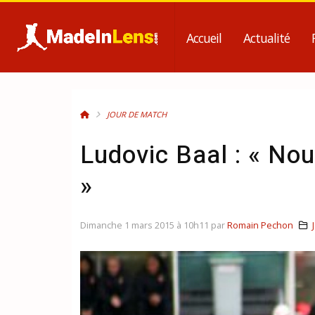
Accueil
Actualité
JOUR DE MATCH
Ludovic Baal : « No
»
Dimanche 1 mars 2015 à 10h11 par
Romain Pechon