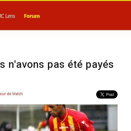
RC Lens
Forum
us n'avons pas été payés
Jour de Match