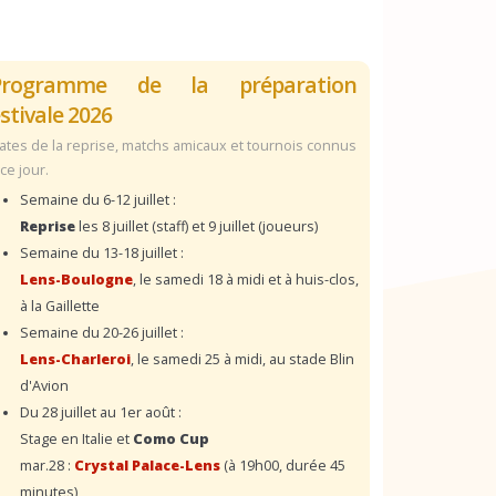
Programme de la préparation
stivale 2026
ates de la reprise, matchs amicaux et tournois connus
 ce jour.
Semaine du 6-12 juillet :
Reprise
les 8 juillet (staff) et 9 juillet (joueurs)
Semaine du 13-18 juillet :
Lens-Boulogne
, le samedi 18 à midi et à huis-clos,
à la Gaillette
Semaine du 20-26 juillet :
Lens-Charleroi
, le samedi 25 à midi, au stade Blin
d'Avion
Du 28 juillet au 1er août :
Stage en Italie et
Como Cup
mar.28 :
Crystal Palace-Lens
(à 19h00, durée 45
minutes)