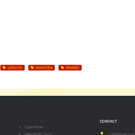
LENSOIS
MAINTIEN
RENNES
CONTACT
Calendrier
Effectif RC Lens
Contribuer sur