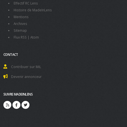
Effectif RC Lens
Histoire de MadeInLens
Mentions
Archives
Sitemap
Flux RSS
|
Atom
CONTACT
Contribuer sur MiL
Devenir annonceur
SUIVRE MADEINLENS