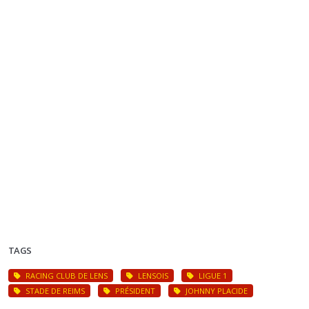
TAGS
RACING CLUB DE LENS
LENSOIS
LIGUE 1
STADE DE REIMS
PRÉSIDENT
JOHNNY PLACIDE