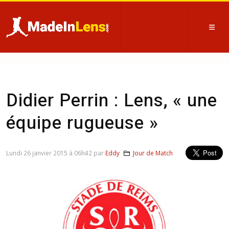
Didier Perrin : Lens, « une
équipe rugueuse »
Lundi 26 janvier 2015 à 06h42 par
Eddy
Jour de Match