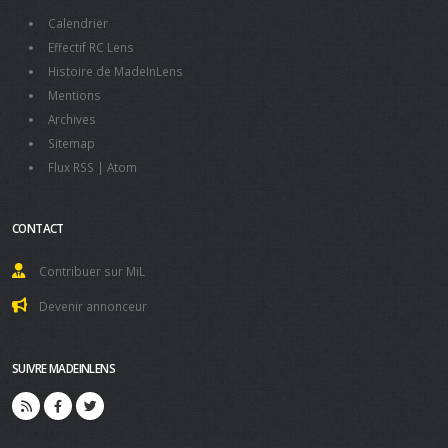
Calendrier
Effectif RC Lens
Histoire de MadeInLens
Mentions
Archives
Sitemap
Flux RSS
|
Atom
CONTACT
Contribuer sur MiL
Devenir annonceur
SUIVRE MADEINLENS