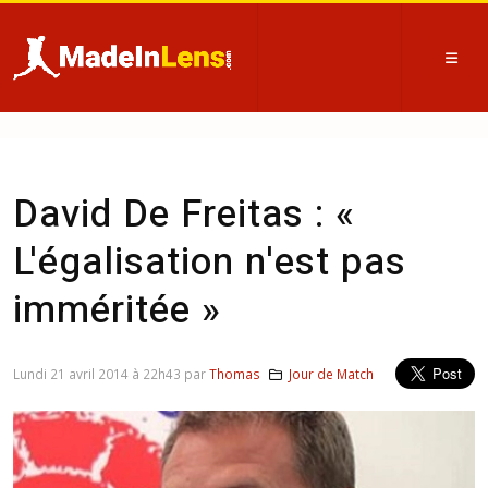
David De Freitas : «
L'égalisation n'est pas
imméritée »
Lundi 21 avril 2014 à 22h43 par
Thomas
Jour de Match