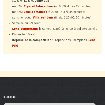
Stage en Italie et
Como Cup
mar.28 :
Crystal Palace-Lens
(à 19h00, durée 45 minutes)
mar.28 :
Lens-Famalicão
(à 22h00, durée 45 minutes)
sam. 1er août :
Villareal-Lens
(finale, à 20h00, 90 minutes)
Semaine du 3-9 août :
Lens-Sunderland
, le samedi 8 août à 16h00, à Bollaert-Delelis
Dimanche 16 août :
Reprise de la compétition
: Trophée des Champions,
Lens-
PSG
RECHERCHE