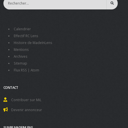
Calendrier
Effectif RC Lens
Histoire de MadeInLens
Mentions
Archives
Sitemap
Flux RSS
|
Atom
CONTACT
Contribuer sur MiL
Devenir annonceur
SUIVRE MADEINLENS