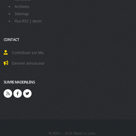
Archives
Sitemap
Flux RSS
|
Atom
CONTACT
Contribuer sur MiL
Devenir annonceur
SUIVRE MADEINLENS
© 2006 — 2026. Made in Lens.