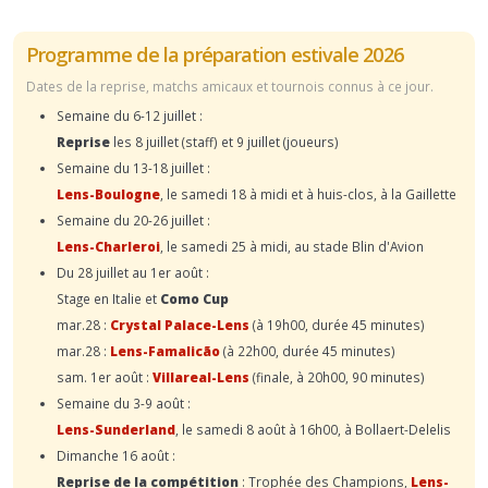
Programme de la préparation estivale 2026
Dates de la reprise, matchs amicaux et tournois connus à ce jour.
Semaine du 6-12 juillet :
Reprise
les 8 juillet (staff) et 9 juillet (joueurs)
Semaine du 13-18 juillet :
Lens-Boulogne
, le samedi 18 à midi et à huis-clos, à la Gaillette
Semaine du 20-26 juillet :
Lens-Charleroi
, le samedi 25 à midi, au stade Blin d'Avion
Du 28 juillet au 1er août :
Stage en Italie et
Como Cup
mar.28 :
Crystal Palace-Lens
(à 19h00, durée 45 minutes)
mar.28 :
Lens-Famalicão
(à 22h00, durée 45 minutes)
sam. 1er août :
Villareal-Lens
(finale, à 20h00, 90 minutes)
Semaine du 3-9 août :
Lens-Sunderland
, le samedi 8 août à 16h00, à Bollaert-Delelis
Dimanche 16 août :
Reprise de la compétition
: Trophée des Champions,
Lens-