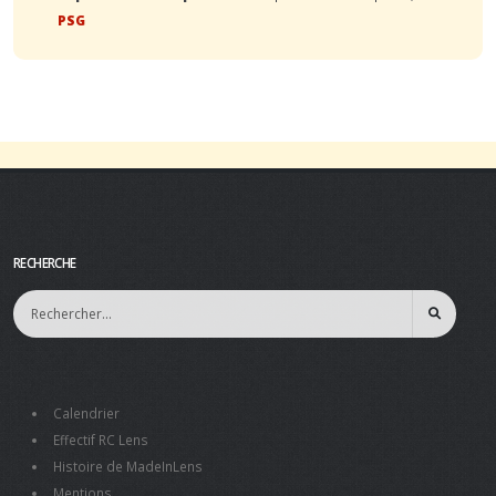
PSG
RECHERCHE
Calendrier
Effectif RC Lens
Histoire de MadeInLens
Mentions