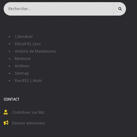
Calendrier
Effectif RC Lens
Histoire de MadeInLens
Mentions
Archives
Sitemap
Flux RSS
|
Atom
CONTACT
Contribuer sur MiL
Devenir annonceur