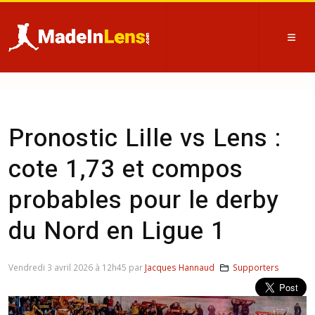
Pronostic Lille vs Lens :
cote 1,73 et compos
probables pour le derby
du Nord en Ligue 1
Vendredi 3 avril 2026 à 12h45 par
Jacques Hannaud
Supporters