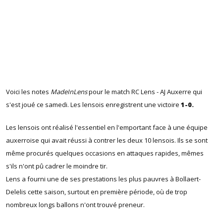
Voici les notes
MadeInLens
pour le match RC Lens - AJ Auxerre qui
s'est joué ce samedi. Les lensois enregistrent une victoire
1-0.
Les lensois ont réalisé l'essentiel en l'emportant face à une équipe
auxerroise qui avait réussi à contrer les deux 10 lensois. Ils se sont
même procurés quelques occasions en attaques rapides, mêmes
s'ils n'ont pû cadrer le moindre tir.
Lens a fourni une de ses prestations les plus pauvres à Bollaert-
Delelis cette saison, surtout en première période, où de trop
nombreux longs ballons n'ont trouvé preneur.