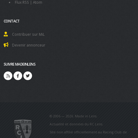
Flux RSS
|
Atom
CONTACT
Contribuer sur MiL
Devenir annonceur
SUIVRE MADEINLENS
© 2006 — 2026. Made in Lens.
Actualité et données du RC Lens.
Site non affilié officiellement au Racing Club de