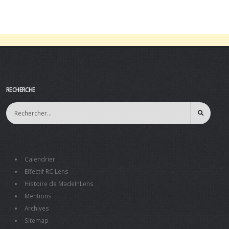
RECHERCHE
Calendrier
Effectif RC Lens
Histoire de MadeInLens
Mentions
Archives
Sitemap