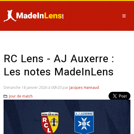
RC Lens - AJ Auxerre :
Les notes MadeInLens
Dimanche 18 janvier 2026 à 00h20 par
Jacques Hannaud
Jour de match