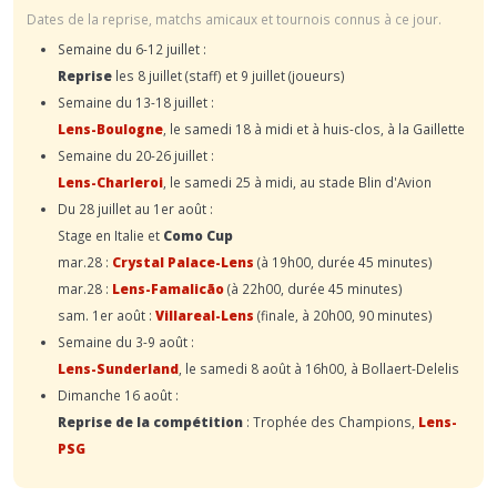
Dates de la reprise, matchs amicaux et tournois connus à ce jour.
Semaine du 6-12 juillet :
Reprise
les 8 juillet (staff) et 9 juillet (joueurs)
Semaine du 13-18 juillet :
Lens-Boulogne
, le samedi 18 à midi et à huis-clos, à la Gaillette
Semaine du 20-26 juillet :
Lens-Charleroi
, le samedi 25 à midi, au stade Blin d'Avion
Du 28 juillet au 1er août :
Stage en Italie et
Como Cup
mar.28 :
Crystal Palace-Lens
(à 19h00, durée 45 minutes)
mar.28 :
Lens-Famalicão
(à 22h00, durée 45 minutes)
sam. 1er août :
Villareal-Lens
(finale, à 20h00, 90 minutes)
Semaine du 3-9 août :
Lens-Sunderland
, le samedi 8 août à 16h00, à Bollaert-Delelis
Dimanche 16 août :
Reprise de la compétition
: Trophée des Champions,
Lens-
PSG