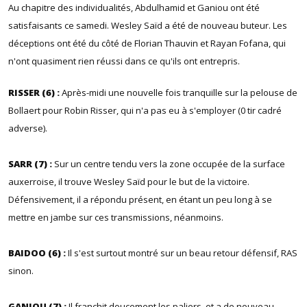
Au chapitre des individualités, Abdulhamid et Ganiou ont été
satisfaisants ce samedi. Wesley Saïd a été de nouveau buteur. Les
déceptions ont été du côté de Florian Thauvin et Rayan Fofana, qui
n'ont quasiment rien réussi dans ce qu'ils ont entrepris.
RISSER (6) :
Après-midi une nouvelle fois tranquille sur la pelouse de
Bollaert pour Robin Risser, qui n'a pas eu à s'employer (0 tir cadré
adverse).
SARR (7) :
Sur un centre tendu vers la zone occupée de la surface
auxerroise, il trouve Wesley Saïd pour le but de la victoire.
Défensivement, il a répondu présent, en étant un peu long à se
mettre en jambe sur ces transmissions, néanmoins.
BAIDOO (6) :
Il s'est surtout montré sur un beau retour défensif, RAS
sinon.
GANIOU (7) :
Il franchit doucement les paliers, et a de nouveau