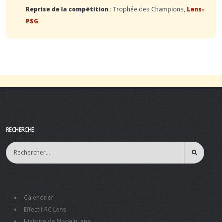
Reprise de la compétition
: Trophée des Champions,
Lens-
PSG
RECHERCHE
Calendrier
Effectif RC Lens
Histoire de MadeInLens