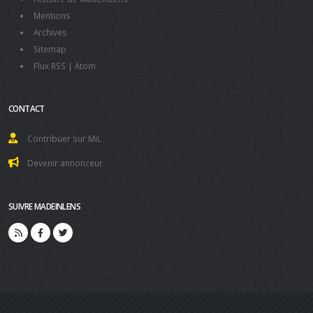
Mentions
Archives
Sitemap
Flux RSS
|
Atom
CONTACT
Contribuer sur MiL
Devenir annonceur
SUIVRE MADEINLENS