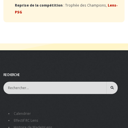
Reprise de la compétition
: Trophée des Champions,
Lens-
PSG
RECHERCHE
Calendrier
Effectif RC Lens
Histoire de MadeInLens