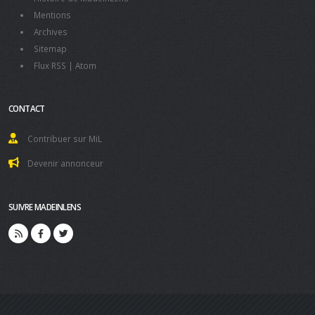
Mentions
Archives
Sitemap
Flux RSS
|
Atom
CONTACT
Contribuer sur MiL
Devenir annonceur
SUIVRE MADEINLENS