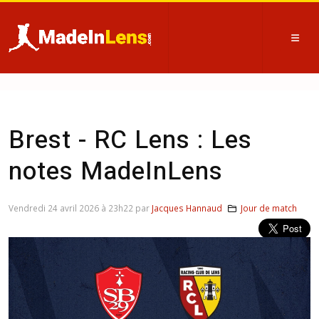
Brest - RC Lens : Les
notes MadeInLens
Vendredi 24 avril 2026 à 23h22 par
Jacques Hannaud
Jour de match