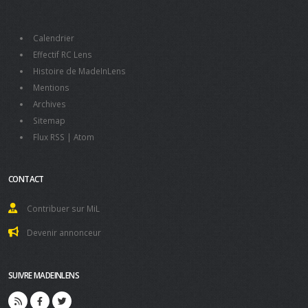
Calendrier
Effectif RC Lens
Histoire de MadeInLens
Mentions
Archives
Sitemap
Flux RSS
|
Atom
CONTACT
Contribuer sur MiL
Devenir annonceur
SUIVRE MADEINLENS