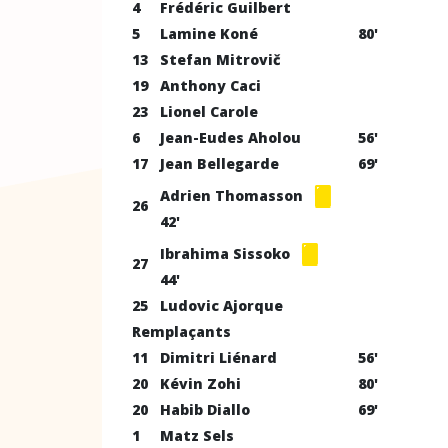
4
Frédéric Guilbert
5
Lamine Koné
80'
13
Stefan Mitrovič
19
Anthony Caci
23
Lionel Carole
6
Jean-Eudes Aholou
56'
17
Jean Bellegarde
69'
Adrien Thomasson
26
42'
Ibrahima Sissoko
27
44'
25
Ludovic Ajorque
Remplaçants
11
Dimitri Liénard
56'
20
Kévin Zohi
80'
20
Habib Diallo
69'
1
Matz Sels