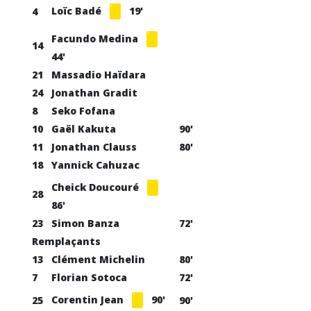
Loïc Badé
19'
4
Facundo Medina
14
44'
21
Massadio Haïdara
24
Jonathan Gradit
8
Seko Fofana
10
Gaël Kakuta
90'
11
Jonathan Clauss
80'
18
Yannick Cahuzac
Cheick Doucouré
28
86'
23
Simon Banza
72'
Remplaçants
13
Clément Michelin
80'
7
Florian Sotoca
72'
Corentin Jean
90'
25
90'