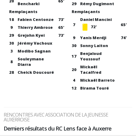
20
65'
Bencharki
29
Rémy Dugimont
Remplaçants
Remplaçants
18
Fabien Centonze
73'
Daniel Mancini
7
65'
72'
9
Thierry Ambrose
65'
29
Grejohn Kyei
73'
9
Yanis Merdji
74'
30
Jérémy Vachoux
30
Sonny Laiton
3
Modibo Sagnan
Benjaloud
17
Souleymane
Youssouf
8
Diarra
Mickaël
20
28
Cheick Doucouré
Tacalfred
4
Mickaël Barreto
12
Birama Touré
RENCONTRES AVEC ASSOCIATION DE LA JEUNESSE
AUXERROISE
Derniers résultats du RC Lens face à Auxerre