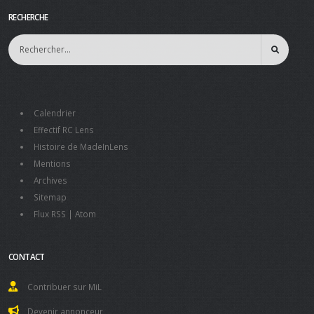
RECHERCHE
Calendrier
Effectif RC Lens
Histoire de MadeInLens
Mentions
Archives
Sitemap
Flux RSS
|
Atom
CONTACT
Contribuer sur MiL
Devenir annonceur