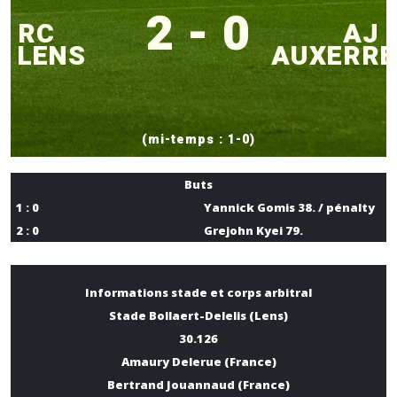
2 - 0
RC
AJ
LENS
AUXERRE
(mi-temps : 1-0)
Buts
1 : 0
Yannick Gomis 38. / pénalty
2 : 0
Grejohn Kyei 79.
Informations stade et corps arbitral
Stade Bollaert-Delelis (Lens)
30.126
Amaury Delerue (France)
Bertrand Jouannaud (France)