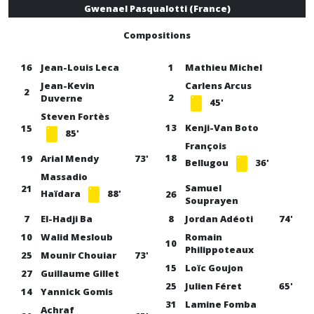
Gwenael Pasqualotti (France)
Compositions
16
Jean-Louis Leca
1
Mathieu Michel
Jean-Kevin
Carlens Arcus
2
2
Duverne
45'
Steven Fortès
13
Kenji-Van Boto
15
85'
François
18
19
Arial Mendy
73'
Bellugou
36'
Massadio
Samuel
21
Haïdara
88'
26
Souprayen
7
El-Hadji Ba
8
Jordan Adéoti
74'
10
Walid Mesloub
Romain
10
Philippoteaux
25
Mounir Chouiar
73'
15
Loïc Goujon
27
Guillaume Gillet
25
Julien Féret
65'
14
Yannick Gomis
31
Lamine Fomba
Achraf