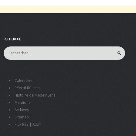
RECHERCHE
Calendrier
Effectif RC Lens
Histoire de MadeInLens
Mentions
Archives
Sitemap
Flux RSS
|
Atom