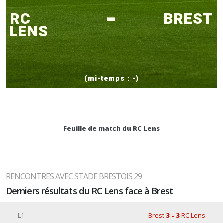
-
RC
BREST
LENS
(mi-temps : -)
Feuille de match du RC Lens
RENCONTRES AVEC STADE BRESTOIS 29
Derniers résultats du RC Lens face à Brest
L1
Brest
3 - 3
RC Lens