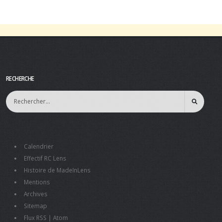
RECHERCHE
Calendrier
Effectif RC Lens
Histoire de MadeInLens
Mentions
Archives
Sitemap
Flux RSS
|
Atom