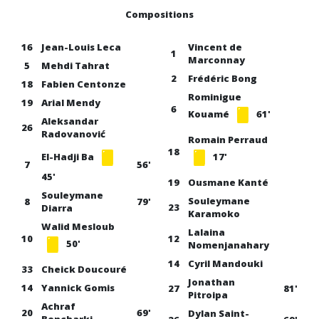
Compositions
16
Jean-Louis Leca
Vincent de
1
Marconnay
5
Mehdi Tahrat
2
Frédéric Bong
18
Fabien Centonze
Rominigue
19
Arial Mendy
6
Kouamé
61'
Aleksandar
26
Radovanović
Romain Perraud
18
El-Hadji Ba
17'
7
56'
45'
19
Ousmane Kanté
Souleymane
Souleymane
8
79'
23
Diarra
Karamoko
Walid Mesloub
Lalaina
10
12
50'
Nomenjanahary
14
Cyril Mandouki
33
Cheick Doucouré
Jonathan
14
Yannick Gomis
27
81'
Pitroipa
Achraf
20
69'
Dylan Saint-