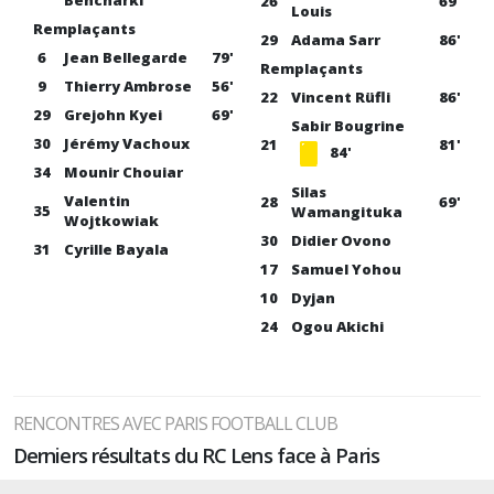
Bencharki
26
69'
Louis
Remplaçants
29
Adama Sarr
86'
6
Jean Bellegarde
79'
Remplaçants
9
Thierry Ambrose
56'
22
Vincent Rüfli
86'
29
Grejohn Kyei
69'
Sabir Bougrine
30
Jérémy Vachoux
21
81'
84'
34
Mounir Chouiar
Silas
Valentin
28
69'
35
Wamangituka
Wojtkowiak
30
Didier Ovono
31
Cyrille Bayala
17
Samuel Yohou
10
Dyjan
24
Ogou Akichi
RENCONTRES AVEC PARIS FOOTBALL CLUB
Derniers résultats du RC Lens face à Paris