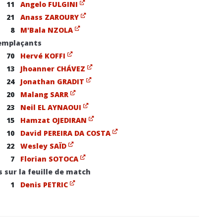
11
Angelo FULGINI
21
Anass ZAROURY
8
M'Bala NZOLA
emplaçants
70
Hervé KOFFI
13
Jhoanner CHÁVEZ
24
Jonathan GRADIT
20
Malang SARR
23
Neil EL AYNAOUI
15
Hamzat OJEDIRAN
10
David PEREIRA DA COSTA
22
Wesley SAÏD
7
Florian SOTOCA
s sur la feuille de match
1
Denis PETRIC