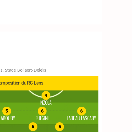
s, Stade Bollaert-Delelis
omposition du RC Lens
4
NZOLA
5
6
6
ZAROURY
FULGINI
LABEAU LASCARY
6
5