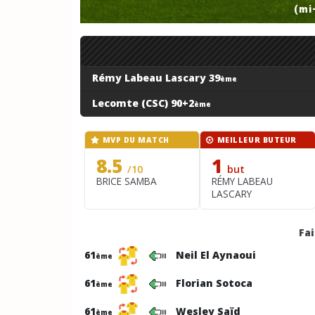
(mi
Rémy Labeau Lascary 39
ème
Lecomte (CSC) 90+2
ème
MVP DU MATCH
MEILLEUR BUTEUR
8.5
1
/10
but
BRICE SAMBA
RÉMY LABEAU
LASCARY
Fa
61
Neil El Aynaoui
ème
61
Florian Sotoca
ème
61
Wesley Saïd
ème