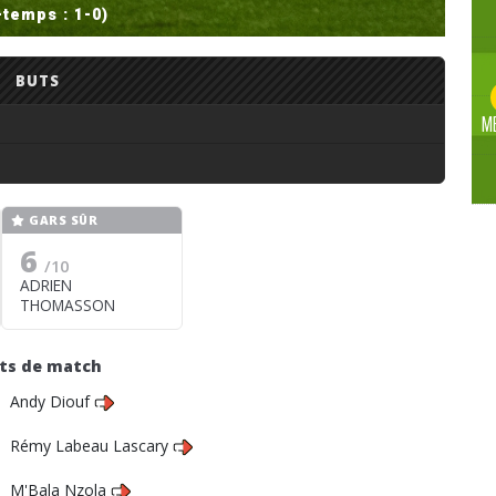
-temps : 1-0)
BUTS
M
GARS SÛR
6
/10
ADRIEN
THOMASSON
its de match
Andy Diouf
Rémy Labeau Lascary
M'Bala Nzola