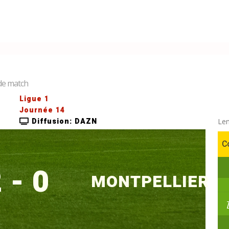
 de match
Ligue 1
Journée 14
Diffusion: DAZN
Len
C
 - 0
MONTPELLIER