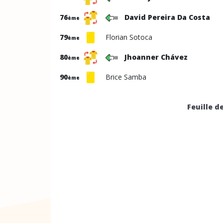
76
David Pereira Da Costa
ème
79
Florian Sotoca
ème
80
Jhoanner Chávez
ème
90
Brice Samba
ème
Feuille d