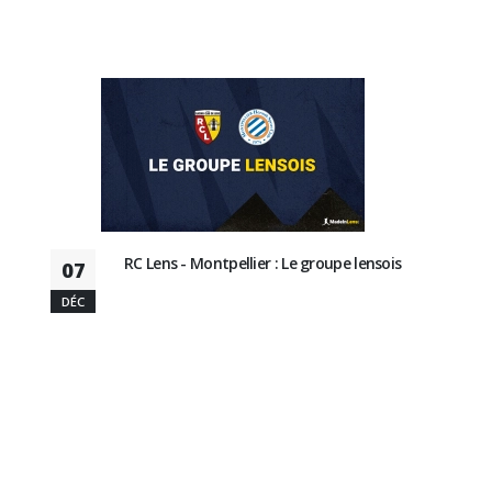
RC Lens - Montpellier : Le groupe lensois
07
DÉC