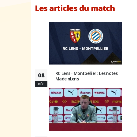
Les articles du match
RC Lens - Montpellier : Les notes
08
MadeInLens
DÉC