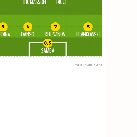
THOMASSON
DIOUF
5
6
7
5
EDINA
DANSO
KHUSANOV
FRANKOWSKI
8.5
SAMBA
*notes MadeInLens