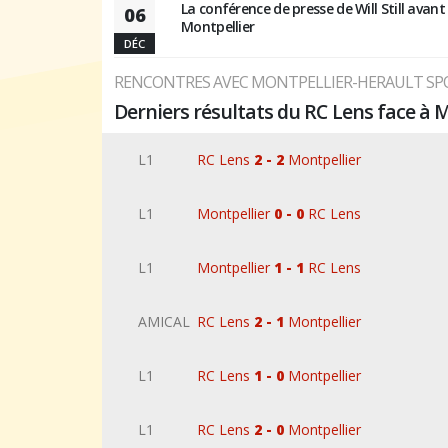
La conférence de presse de Will Still avant
06
Montpellier
DÉC
RENCONTRES AVEC MONTPELLIER-HERAULT SP
Derniers résultats du RC Lens face à 
L1
RC Lens
2 - 2
Montpellier
L1
Montpellier
0 - 0
RC Lens
L1
Montpellier
1 - 1
RC Lens
AMICAL
RC Lens
2 - 1
Montpellier
L1
RC Lens
1 - 0
Montpellier
L1
RC Lens
2 - 0
Montpellier