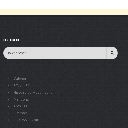
RECHERCHE
Calendrier
Effectif RC Lens
Histoire de MadeInLens
Mentions
Archives
Sitemap
Flux RSS
|
Atom