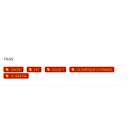
TAGS
CNOSF
FFF
LIGUE 1
OLYMPIQUE LYONNAIS
SC BASTIA